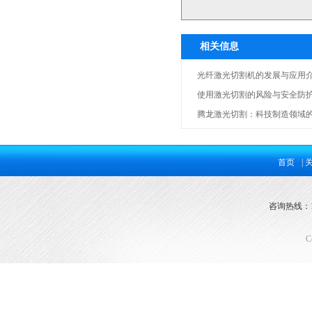
相关信息
光纤激光切割机的发展与应用
使用激光切割的风险与安全防
腾龙激光切割：科技制造领域
激光切割种类介绍
首页
|
咨询热线：153
C